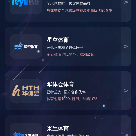
平安建设
乐鱼注册_乐鱼（中国） 各单位积极组织安全教育培训活动
集团开展市政工程汛期安全生产专项检查工作
消除事故隐患，筑牢安全防线——乐鱼注册_乐鱼（中国） “
乐鱼注册_乐鱼（中国） 积极参加第十二届“安全河南杯”知识
集团市政工程建设管理中心扎实开展安全演练
乐鱼注册_乐鱼（中国） 2020年度消防安全知识培训
乐鱼注册_乐鱼（中国） 多措并举、深入开展2020年全民国
乐鱼注册_乐鱼（中国） 组织开展安全生产“大培训大排查大