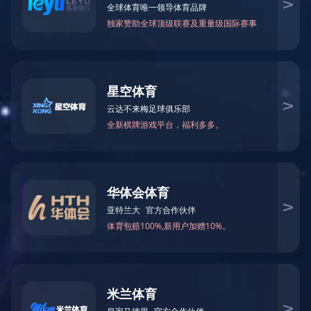
子公司
河
1、公司概况
成立日期：2007年8月3日。
经营范围：房地产开发与销售、租赁。
注册资本10000万元，其中：法人股东郑州亚新房地产开
3000万元占30%；法人股东郑州地产集团有限公司出资人民
2、股权结构图