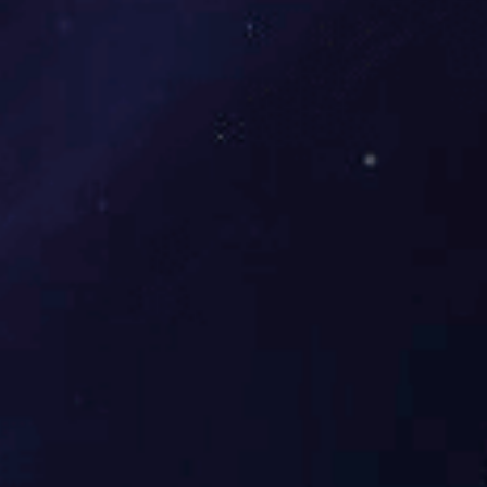
该项目一期工程为6栋高层（26层），总投资70,779.
底交付使用。项目已售罄。
二期工程为6栋多层（4层），总投资12,963.91万
于2015年5月份交付使用。项目已售罄。
三期工程为6栋高层和12栋多层以及幼儿园，总建筑面积
经五证齐全，并于2013年初进场施工。项目已售罄。
五期：橄榄城•新公馆 项目位于郑州市二七区连云路
8.18万平方米，容积率为2.77，绿地率为30%。已
许可证》。于2017年初开工建设,现已售罄，预计2020年
天擎花园:该项目位于寒山路南、冯庄东路西，占地66.
面积10.79万平方米，总投资：30,148.33万元。该
用。项目已售罄。