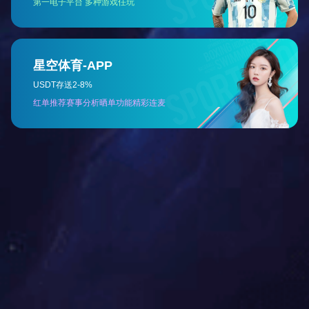
二期：中联创•橄榄城都市广场（住宅）项目位于南三环
项目总体可售套数386套，可售面积4.38万平方米，总投资：
米，签约金额32,395.67万元，项目已实现回款32,395
29日结束。
二期：中联创•橄榄城都市广场（商业）项目位于南三环
总投资约5.9亿元，2010年12月开工建设。项目共建LOFT（酒
在销售，签约面积已达43,784.74平方米，实现签约金
电影院、超市、健身房以及综合商业，预计每年将为公司带
区唯一的大型商业综合体，有良好的市场前景和较强的
三期：中联创•橄榄城五号院 项目位于漓江路南、连云路西
面积：46.32万平方米，其中住宅部分36.77万平方米
业。