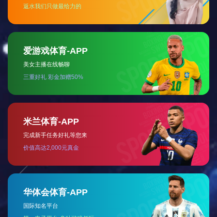
4、项目介绍
截至目前，公司相继成功运作了郑州橄榄城、郑开
的战略格局，产品线涵盖品质住宅、商业综合体、写字楼、
开发储备面积约60万平方米。与此同时，为占据未来地
内外知名的金融机构、规划设计单位等各类行业高端推
（1）郑州橄榄城——具有战略意义的城中村改造项
配套为一体的城市综合体之一，历经6年的开发建设，目
公司于2008年6月与郑州亚新房地产开发有限公司联合
380.65亩，项目分别为橄榄城和天擎花园，橄榄城项目占地3
18.17万；三期46.57万，天擎花园项目13.16万）。
一期：中联创•橄榄城启动区位于南三环北、连云路东，占
可售面积8.93万平方米，总投资：41,090.12万元。截至20
元，项目已于2011年年底售罄。项目已实现回款45,884.